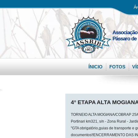
Ár
Associação
Pássaro de 
ÍNICIO
FOTOS
VÍ
.
4° ETAPA ALTA MOGIANA
TORNEIO ALTA MOGIANA/COBRAP 25/08/2
Portinari km321, s/n - Zona Rural - Ja
"GTA obrigatório,guias de transporte e g
documentos!!ENCERRAMENTO DAS IN