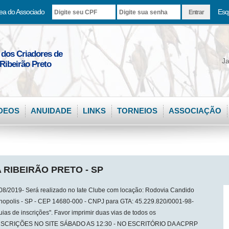
ea do Associado
Esq
 dos Criadores de
Ja
Ribeirão Preto
DEOS
ANUIDADE
LINKS
TORNEIOS
ASSOCIAÇÃO
 RIBEIRÃO PRETO - SP
019- Será realizado no Iate Clube com locação: Rodovia Candido
rdinopolis - SP - CEP 14680-000 - CNPJ para GTA: 45.229.820/0001-98-
uias de inscrições". Favor imprimir duas vias de todos os
SCRIÇÕES NO SITE SÁBADO AS 12:30 - NO ESCRITÓRIO DA ACPRP