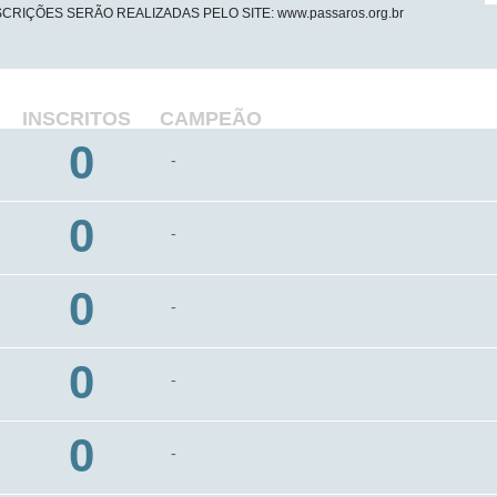
SCRIÇÕES SERÃO REALIZADAS PELO SITE: www.passaros.org.br
INSCRITOS
CAMPEÃO
0
-
0
-
0
-
0
-
0
-