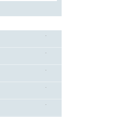
-
-
-
-
-