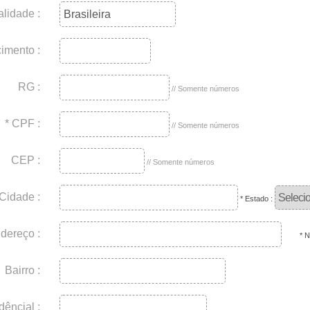
lidade :
imento :
RG :
// Somente números
* CPF :
// Somente números
CEP :
// Somente números
 Cidade :
* Estado :
dereço :
* 
Bairro :
dêncial :