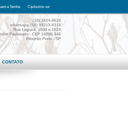
ueci a Senha
Cadastre-se
(16) 3624-8626
whatsapp (16) 99213-8318
Rua Laguna, 1604 e 1624
rdim Paulistano - CEP 14090-346
Ribeirão Preto - SP
CONTATO