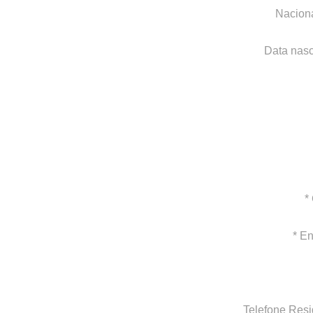
Naciona
Data nasc
*
* En
Telefone Resi