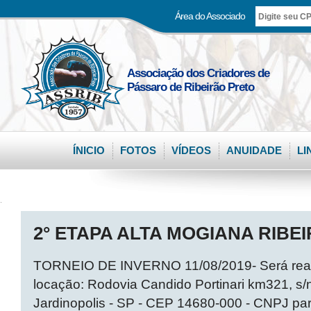
Área do Associado
Associação dos Criadores de
Pássaro de Ribeirão Preto
ÍNICIO
FOTOS
VÍDEOS
ANUIDADE
LI
.
2° ETAPA ALTA MOGIANA RIBEI
TORNEIO DE INVERNO 11/08/2019- Será reali
locação: Rodovia Candido Portinari km321, s/n
Jardinopolis - SP - CEP 14680-000 - CNPJ pa