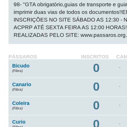
98- "GTA obrigatório,guias de transporte e gui
imprimir duas vias de todos os document
INSCRIÇÕES NO SITE SÁBADO AS 12:30 -
ACPRP ATÉ SEXTA FEIRA AS 12:00 HORA
REALIZADAS PELO SITE: www.passaros.org.
PÁSSAROS
INSCRITOS
CA
0
Bicudo
-
(Fibra)
0
Canario
-
(Fibra)
0
Coleira
-
(Fibra)
0
Curio
-