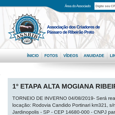
Área do Associado
Associação dos Criadores de
Pássaro de Ribeirão Preto
ÍNICIO
FOTOS
VÍDEOS
ANUIDADE
LI
.
1° ETAPA ALTA MOGIANA RIBEI
TORNEIO DE INVERNO 04/08/2019- Será reali
locação: Rodovia Candido Portinari km321, s/n
Jardinopolis - SP - CEP 14680-000 - CNPJ pa