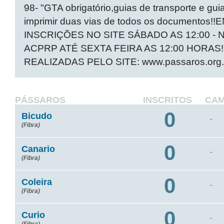
98- "GTA obrigatório,guias de transporte e gui
imprimir duas vias de todos os document
INSCRIÇÕES NO SITE SÁBADO AS 12:00 -
ACPRP ATÉ SEXTA FEIRA AS 12:00 HORA
REALIZADAS PELO SITE: www.passaros.org.
PÁSSAROS
INSCRITOS
CA
0
Bicudo
-
(Fibra)
0
Canario
-
(Fibra)
0
Coleira
-
(Fibra)
0
Curio
-