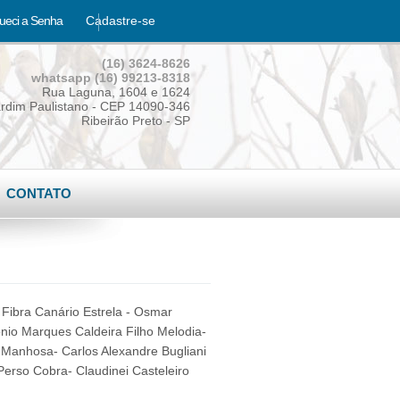
ueci a Senha
Cadastre-se
(16) 3624-8626
whatsapp (16) 99213-8318
Rua Laguna, 1604 e 1624
rdim Paulistano - CEP 14090-346
Ribeirão Preto - SP
CONTATO
i Fibra Canário Estrela - Osmar
nio Marques Caldeira Filho Melodia-
 Manhosa- Carlos Alexandre Bugliani
Perso Cobra- Claudinei Casteleiro