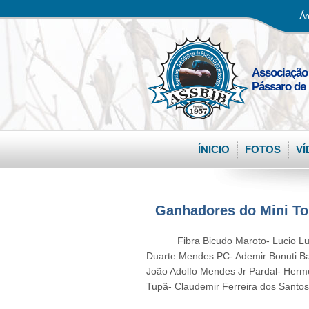
Ár
Associação
Pássaro de 
ÍNICIO
FOTOS
VÍ
.
Ganhadores do Mini To
Fibra Bicudo Maroto- Lucio Lu
Duarte Mendes PC- Ademir Bonuti Bab
João Adolfo Mendes Jr Pardal- Herme
Tupã- Claudemir Ferreira dos Santos 