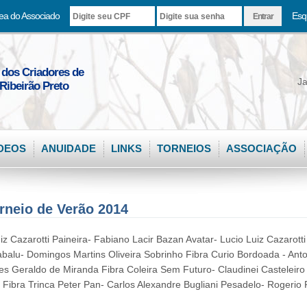
ea do Associado
Esq
 dos Criadores de
Ja
Ribeirão Preto
DEOS
ANUIDADE
LINKS
TORNEIOS
ASSOCIAÇÃO
rneio de Verão 2014
iz Cazarotti Paineira- Fabiano Lacir Bazan Avatar- Lucio Luiz Cazarott
alu- Domingos Martins Oliveira Sobrinho Fibra Curio Bordoada - Anto
s Geraldo de Miranda Fibra Coleira Sem Futuro- Claudinei Casteleiro
Fibra Trinca Peter Pan- Carlos Alexandre Bugliani Pesadelo- Rogerio 