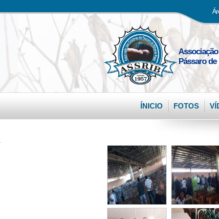
Ár
Associação
Pássaro de 
ÍNICIO
FOTOS
VÍ
.