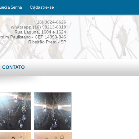
ueci a Senha
Cadastre-se
(16) 3624-8626
whatsapp (16) 99213-8318
Rua Laguna, 1604 e 1624
rdim Paulistano - CEP 14090-346
Ribeirão Preto - SP
CONTATO