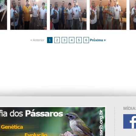
« Anterior
1
2
3
4
5
6
Próxima »
MÍDIA