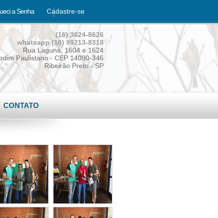
ueci a Senha
Cadastre-se
(16) 3624-8626
whatsapp (16) 99213-8318
Rua Laguna, 1604 e 1624
rdim Paulistano - CEP 14090-346
Ribeirão Preto - SP
CONTATO