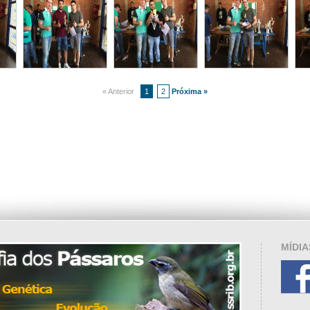
« Anterior
1
2
Próxima »
MÍDIA