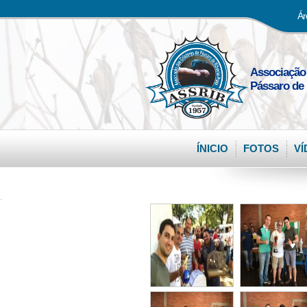
Ár
Associação
Pássaro de 
ÍNICIO
FOTOS
VÍ
.