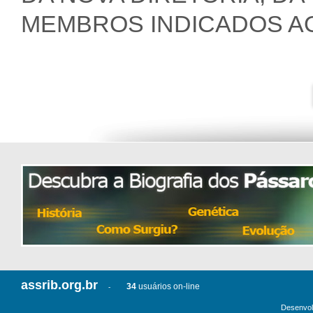
MEMBROS INDICADOS AO
assrib.org.br
34
usuários on-line
-
Desenvol