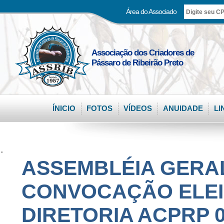
Área do Associado
Associação dos Criadores de
Pássaro de Ribeirão Preto
ÍNICIO
FOTOS
VÍDEOS
ANUIDADE
LI
.
ASSEMBLÉIA GERAL
CONVOCAÇÃO ELEI
DIRETORIA ACPRP 03