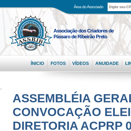
Área do Associado
Associação dos Criadores de
Pássaro de Ribeirão Preto
ÍNICIO
FOTOS
VÍDEOS
ANUIDADE
LI
.
ASSEMBLÉIA GERAL
CONVOCAÇÃO ELEI
DIRETORIA ACPRP 03