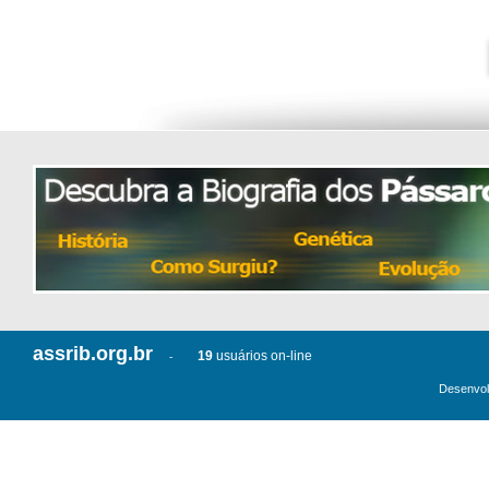
assrib.org.br
19
usuários on-line
-
Desenvol