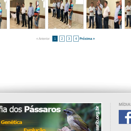
« Anterior
1
2
3
4
Próxima »
MÍDIA