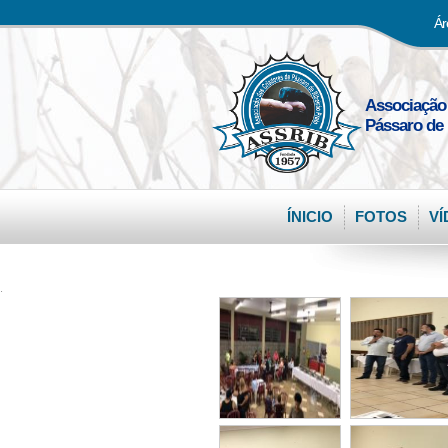
Ár
Associação
Pássaro de 
ÍNICIO
FOTOS
VÍ
.