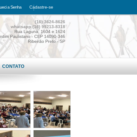
ueci a Senha
Cadastre-se
(16) 3624-8626
whatsapp (16) 99213-8318
Rua Laguna, 1604 e 1624
rdim Paulistano - CEP 14090-346
Ribeirão Preto - SP
CONTATO